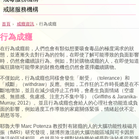
戒賭服務機構
首頁
戒癮資訊
行為成癮
行為成癮
在行為成癮前，人們也會有類似想要吸食毒品的極度渴求的狀
態，並逐漸失去對行為的控制，在即使了解可能導致的負面影響
時，仍然會繼續該行為。例如，對於購物成癮的人，在即使知道
瘋狂購物可能帶來的財務危機也仍然會選擇繼續購物。
不僅如此，行為成癮也同樣會發生「耐受」（tolerance）和
「戒斷」（withdraw）反應。例如，工作狂的工作時長總是在不
斷地增加，並且在減少或停止工作時，會產生負面情緒（空虛
感、無措感、焦慮感、注意力不集中等）（Griffiths & Jaranika-
Murray, 2012）。並且行為成癮也會給人的心理社會功能造成負
面的影響，例如過度工作導致的家庭關係緊張，情緒起伏不定、
易怒等等。
耶魯大學 Marc Potenza 教授對有賭癮的人的大腦功能性核磁共
振（fMRI）研究發現，賭博所激活的大腦功能區域與可卡因所
激活的區域相同。也就是說大腦對於快樂的感受取決於多巴胺等