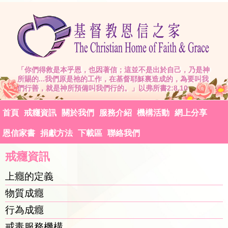
「你們得救是本乎恩，也因著信；這並不是出於自己，乃是神
所賜的...我們原是祂的工作，在基督耶穌裏造成的，為要叫我
們行善，就是神所預備叫我們行的。」以弗所書2:8,10
首頁
戒癮資訊
關於我們
服務介紹
機構活動
網上分享
恩信家書
捐獻方法
下載區
聯絡我們
戒癮資訊
上癮的定義
物質成癮
行為成癮
戒毒服務機構